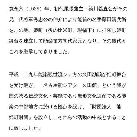
寛永六（1629）年、初代尾張藩主・徳川義直公がその
兄二代将軍秀忠公の仲介により能笛の名手藤田清兵衛
をこの地、姫町（後の比米町、現幅下）に拝領し姫町
舞台を建立して能楽笛方初代家元となり、その後代々
これを継承して参りました。
平成二十九年能楽観世流シテ方の久田勘鷗が姫町舞台
を受け継ぎ、「名古屋能シアター久田館」という我が
国の誇る伝統文化・芸能であり無形文化遺産である能
楽の中部地方に於ける拠点を設け、「財団法人 能
姫町財団」を設立し、それらの活動の中核とすること
に致しました。